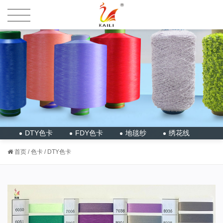
DTY色卡
FDY色卡
地毯纱
绣花线
首页
/
色卡
/
DTY色卡