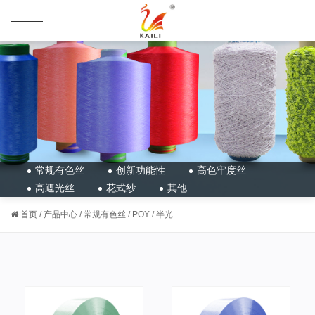
常规有色丝
创新功能性
高色牢度丝
高遮光丝
花式纱
其他
首页
/
产品中心
/
常规有色丝
/
POY
/
半光